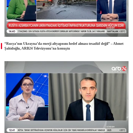
“Rusya’nın Ukrayna’da enerji altyapısını hedef alması tesadüf değil” – Ahmet
Şahidoğlu, ARB24 Televizyonu’na konuştu