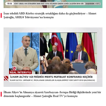
İran tehdidi ABD-Körfez stratejik ortaklığını daha da güçlendiriyor – Ahmet
Şairoğlu, ARB24 Televizyonu’na konuştu
İlham Aliyev’in Almanya ziyareti Azerbaycan-Avrupa Birliği ilişkilerinde yeni bir
dönemin başlangıcıdır – Ahmet Şairoğlu Real TV’ye konuştu