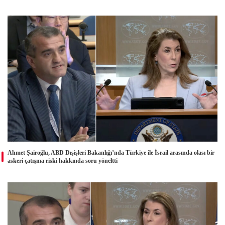
Ahmet Şairoğlu, ABD Dışişleri Bakanlığı’nda Türkiye ile İsrail arasında olası bir
askeri çatışma riski hakkında soru yöneltti