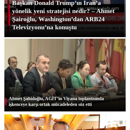
Azerbaycan, ABD-İran diyaloğu için
güvenilir bir arabuluculuk platformu
olabilir – Ahmet Şairoğlu Al-Qahera
TV’ye konuştu
Ahmet Şahidoğlu, AGİT’in Viyana toplantısında
işkenceye karşı ortak mücadeleden söz etti