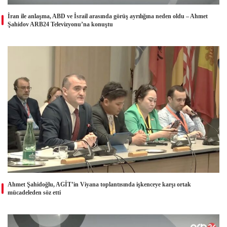
İran ile anlaşma, ABD ve İsrail arasında görüş ayrılığına neden oldu – Ahmet
Şahidov ARB24 Televizyonu’na konuştu
Ahmet Şahidoğlu, AGİT’in Viyana toplantısında işkenceye karşı ortak
mücadeleden söz etti