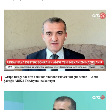
Avrupa Birliği’nde veto hakkının sınırlandırılması fikri gündemde – Ahmet
Şairoğlu ARB24 Televizyonu’na konuştu