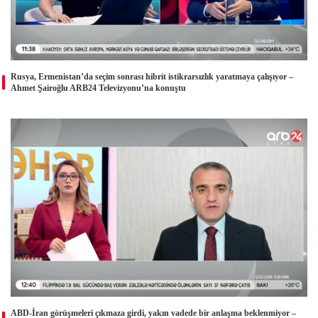
Rusya, Ermenistan’da seçim sonrası hibrit istikrarsızlık yaratmaya çalışıyor –
Ahmet Şairoğlu ARB24 Televizyonu’na konuştu
ABD-İran görüşmeleri çıkmaza girdi, yakın vadede bir anlaşma beklenmiyor –