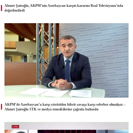
Ahmet Şairoğlu, AKPM’nin Azerbaycan karşıtı kararını Real Televizyonu’nda
değerlendirdi
AKPM’de Azerbaycan’a karşı yürütülen hibrit savaşa karşı seferber olmalıyız –
Ahmet Şairoğlu STK ve medya temsilcilerine çağrıda bulundu