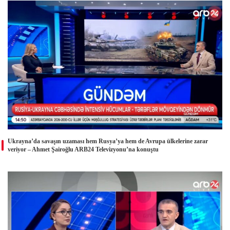
Ukrayna’da savaşın uzaması hem Rusya’ya hem de Avrupa ülkelerine zarar
veriyor – Ahmet Şairoğlu ARB24 Televizyonu’na konuştu