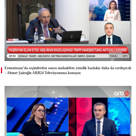
Ermenistan’da seçimlerden sonra muhalefete yönelik baskılar daha da sertleşecek
– Ahmet Şairoğlu ARB24 Televizyonuna konuştu