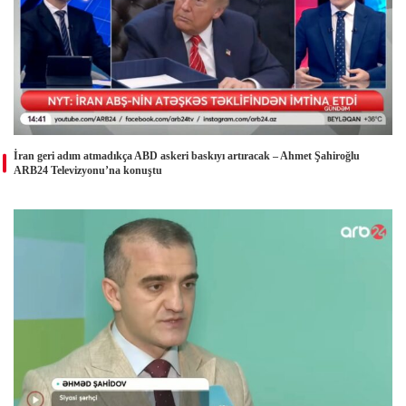
İran geri adım atmadıkça ABD askeri baskıyı artıracak – Ahmet Şahiroğlu
ARB24 Televizyonu’na konuştu